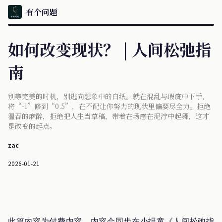
有个问题
如何改变现状？ | 人间松弛指
南
别等完美的时机，别逃向想象中的白纸。就在混乱与瑕疵中下手，
将“-1”修到“0.5”，在不配让你努力的现状里偏要尽全力。拒绝
温吞的麻醉，拒绝把人生当草稿，带着在场感在泥泞中起舞，这才
是改变的起点。
zac
2026-01-21
此篇内容为付费内容，内容会同步在小报童《人间松弛指