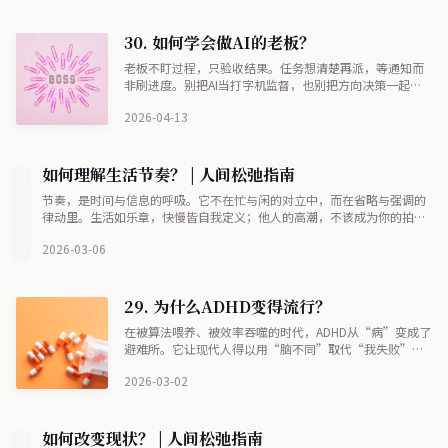
30. 如何学会做AI的老板？
老板不盯过程，只验收结果。任务想清楚再派，等通知而
非刷进度。别把AI当打字机监督，也别把方向决策一起甩
出去。决策是你的，执行是它的——这条线划清，才算真老
2026-04-13
板。
如何理解生活节奏？ | 人间松弛指南
节奏，是时间与信息的呼吸。它不在忙与闲的对立中，而在省略与强调的
律动里。生活如乐章，快慢皆自我定义；他人的高潮，不该成为你的拍
点。真正的松弛，是在自己的频率里呼吸，在季节的更替中找到恒久的步
2026-03-06
调——不赶，不落，只顺其自然地走。
29. 为什么ADHD变得流行？
在被算法喂养、被效率吞噬的时代，ADHD从“病”变成了
避难所。它让现代人得以用“脑不同”取代“我失败”，
以确诊的名义，逃离自责的牢笼。我们自己失焦，却怪大
2026-03-02
脑；我们自己疲惫，却用标签安慰。最终，人们通过承认
“坏掉”，换来一点被允许的人性。这不是病的流行，而
是逃避虚无的流行。
如何改变现状？ | 人间松弛指南