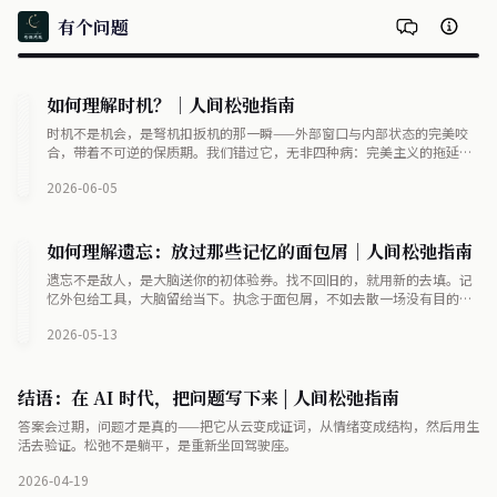
有个问题
如何理解时机？｜人间松弛指南
时机不是机会，是弩机扣扳机的那一瞬——外部窗口与内部状态的完美咬
合，带着不可逆的保质期。我们错过它，无非四种病：完美主义的拖延、
经验主义的傲慢、跑太快成先烈、沉没成本挪不动脚。大师们不狂妄，只
2026-06-05
敬畏：时机不可创造，不可预测，只能判断自己在周期的哪个位置，然后
带着那个让你尴尬的半成品，在门关上之前先挤进去。
如何理解遗忘：放过那些记忆的面包屑｜人间松弛指南
遗忘不是敌人，是大脑送你的初体验券。找不回旧的，就用新的去填。记
忆外包给工具，大脑留给当下。执念于面包屑，不如去散一场没有目的的
步。
2026-05-13
结语：在 AI 时代，把问题写下来 | 人间松弛指南
答案会过期，问题才是真的——把它从云变成证词，从情绪变成结构，然后用生
活去验证。松弛不是躺平，是重新坐回驾驶座。
2026-04-19